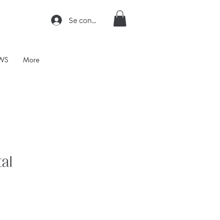
Se connecter
WS
More
tal
rix