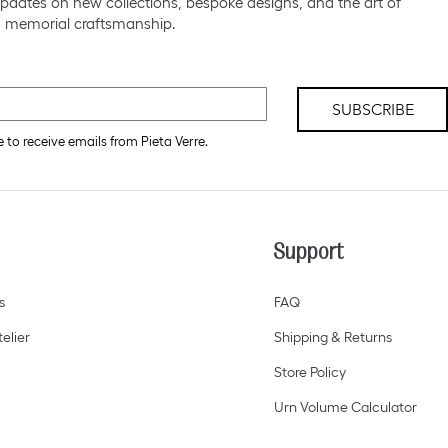
pdates on new collections, bespoke designs, and the art of
 memorial craftsmanship.
SUBSCRIBE
e to receive emails from Pieta Verre.
Support
s
FAQ
elier
Shipping & Returns
Store Policy
Urn Volume Calculator