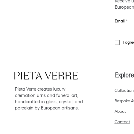
Receive u
European
Email
*
I agre
Explore
Pieta Verre creates luxury
Collection
cremation urns and funeral art,
Bespoke At
handcrafted in glass, crystal, and
porcelain by European artisans.
About
Contact