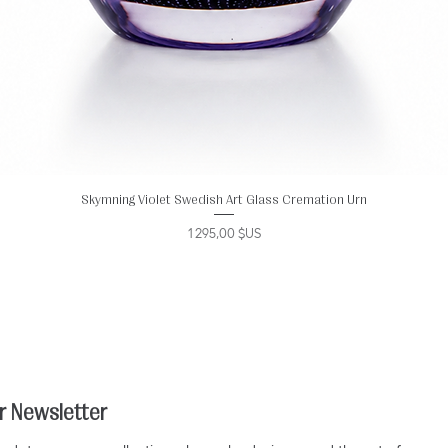
Skymning Violet Swedish Art Glass Cremation Urn
Prix
1 295,00 $US
r Newsletter