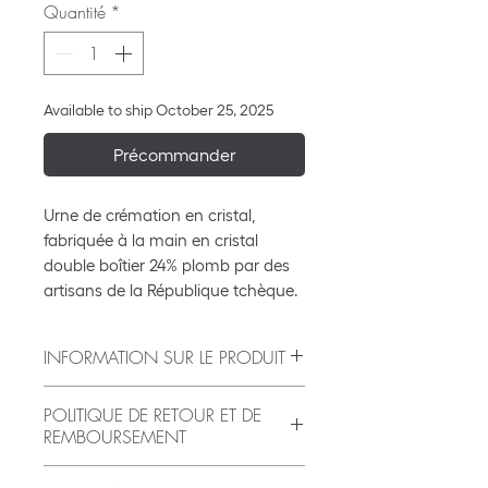
Quantité
*
Available to ship October 25, 2025
Précommander
Urne de crémation en cristal,
fabriquée à la main en cristal
double boîtier 24% plomb par des
artisans de la République tchèque.
INFORMATION SUR LE PRODUIT
Height: 27 cm / 10.62 inches
POLITIQUE DE RETOUR ET DE
Volume: 200 in3
REMBOURSEMENT
Colors available: Amethyst, Black
Merci de magasiner chez Prague