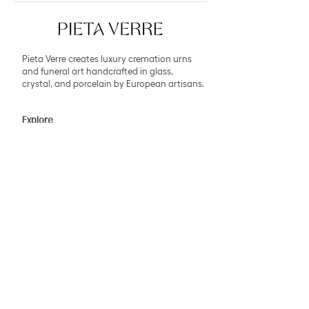
Pieta Verre creates luxury cremation urns
and funeral art handcrafted in glass,
crystal, and porcelain by European artisans.
Explore
Collections
Bespoke Atelier
About
Contact
Support
FAQ
Shipping & Returns
Store Policy